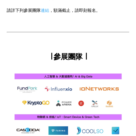
請詳下列參展團隊
連結
，額滿截止，請即刻報名。
∣ 參展團隊 ∣