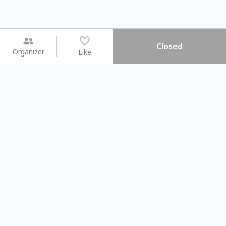
Closed
Organizer
Like
You may like
2026.08.15 (Sat) - 08.22 (Sat)
2026.08.15 (Sat) - 08
【親子手作體驗】哈東派對！
「共織宇宙」
比哈皮、東窩蕊
共織宇宙】 七
Taipei City
New Taipei Ci